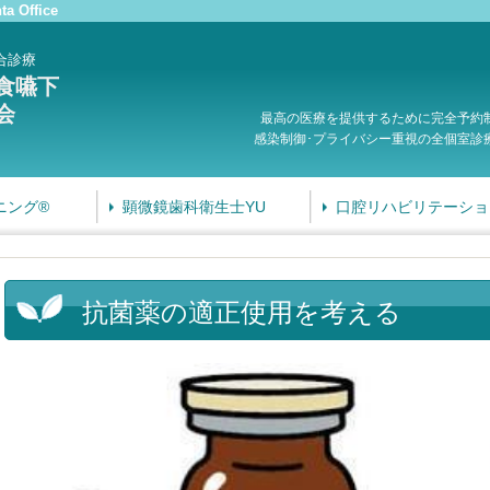
ta Office
合診療
食嚥下
会
最高の医療を提供するために完全予約
感染制御･プライバシー重視の全個室診
ニング®
顕微鏡歯科衛生士YU
口腔リハビリテーショ
抗菌薬の適正使用を考える