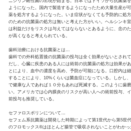
ニシリン耐性菌の出現が始まる。日本ではドイツから抗菌薬
ようになった。国内で製造するようになったため大量生産が
薬を処方するようになった。いま症状がなくても予防的に処方
のための抗菌薬の処方は無いと考えた方がいい。ヘルシンキ
は利益だけをリスクは与えてはならないとあるように、念の
が高くなると考えられている。
歯科治療における抗菌薬とは…
歯科での外科処置後の抗菌薬の投与は全く効果がないとされ
だし、心臓に疾患のある人には術前の抗菌薬の処方は効果が
とにより、血中の濃度を高め、予防が可能になる。口腔内は
することにより、10%くらいは菌血症になっている。しかし
で健康な人であれば１０分もあれば死滅する。このように歯
い。アメリカでは心内膜炎のリスクが高い人への術前投与、
前投与も推奨している。
セファロスポリンについて…
セフェム系抗菌薬は開発した時期によって第1世代から第5世
のフロモックス®はほとんど腸管で吸収されないことがわかっ