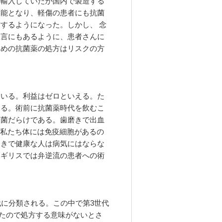
を輸入していたが国内で製造する
可能となり、軽傷の患者にも抗菌
するようになった。しかし、 念
宣言にもあるように、患者さんに
ための抗菌薬の処方はリスクの方
ている。利益はゼロといえる。た
ある。術前に抗菌薬時代を飲むこ
細菌だらけである。歯磨きで出血
、私たち体には免疫細胞があるの
磨きで健康な人は病気にはならな
イギリスでは弁逆流の患者への術
代に分類される。この中で第3世代
たので処方する意味がないとさ