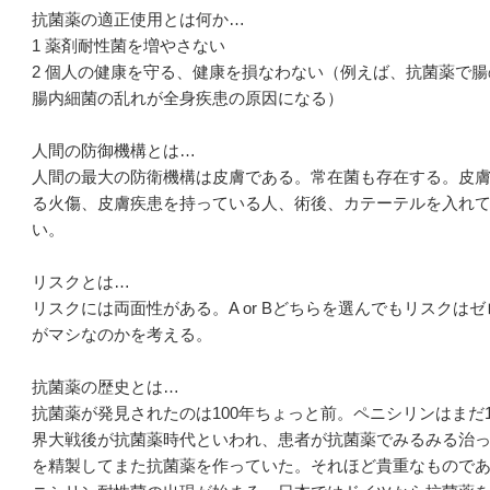
抗菌薬の適正使用とは何か…
1 薬剤耐性菌を増やさない
2 個人の健康を守る、健康を損なわない（例えば、抗菌薬で
腸内細菌の乱れが全身疾患の原因になる）
人間の防御機構とは…
人間の最大の防衛機構は皮膚である。常在菌も存在する。皮
る火傷、皮膚疾患を持っている人、術後、カテーテルを入れ
い。
リスクとは…
リスクには両面性がある。A or Bどちらを選んでもリスクは
がマシなのかを考える。
抗菌薬の歴史とは…
抗菌薬が発見されたのは100年ちょっと前。ペニシリンはまだ
界大戦後が抗菌薬時代といわれ、患者が抗菌薬でみるみる治
を精製してまた抗菌薬を作っていた。それほど貴重なものであっ