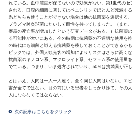
れている。血中濃度が保てないので効果がない。第1世代のセ
される。口腔内細菌に関してはペニシリンでほとんど死滅す
系どちらも使うことができない場合は他の抗菌薬を選択する
プラズマ肺炎球菌にたいして耐性を持ってしまった。（また
疾患の死亡率が増加したという研究データがある。）抗菌薬
る可能性が大いにある。今の時期に抗菌薬の不適切な使用を
の時代にも細菌と戦える抗菌薬を残しておくことができるかもし
ピックでは、外国人観光客の増加によりリスクはさらに高く
抗菌薬のキノロン系、マクロライド系、セフェム系の使用量
でている。つまり、いま処方されていり、50％は抗菌薬が正
とはいえ、人間は一人一人違う。全く同じ人間はいない。エ
書が全てではない。目の前にいる患者をしっかり診て、その人
人にならなくてはならない。
次の記事はこちらをクリック