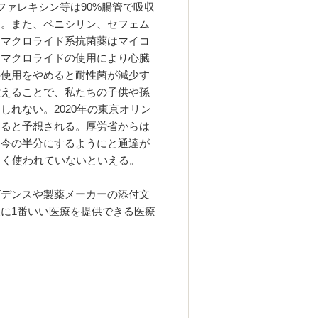
ファレキシン等は90%腸管で吸収
る。また、ペニシリン、セフェム
。マクロライド系抗菌薬はマイコ
、マクロライドの使用により心臓
の使用をやめると耐性菌が減少す
控えることで、私たちの子供や孫
れない。2020年の東京オリン
なると予想される。厚労省からは
を今の半分にするようにと通達が
しく使われていないといえる。
ビデンスや製薬メーカーの添付文
に1番いい医療を提供できる医療